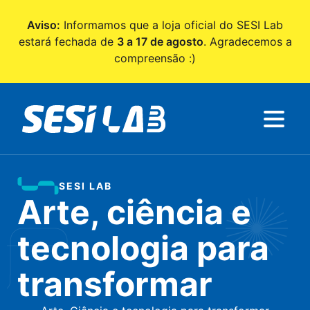
Pular para o Conteúdo principal
Aviso:
Informamos que a loja oficial do SESI Lab
estará fechada de
3 a 17 de agosto
. Agradecemos a
compreensão :)
SESI LAB
Arte, ciência e
tecnologia para
transformar