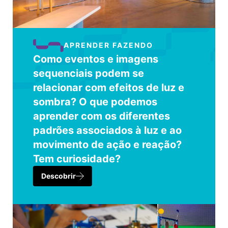
APRENDER FAZENDO
Como eventos e imagens
sequenciais podem se
relacionar com efeitos de luz e
sombra? O que podemos
aprender com os diferentes
padrões associados à luz e ao
movimento de ação e reação?
Tem curiosidade?
Descobrir