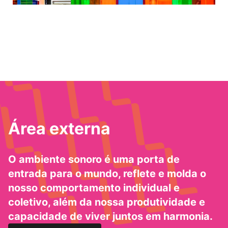
Área externa
O ambiente sonoro é uma porta de
entrada para o mundo, reflete e molda o
nosso comportamento individual e
coletivo, além da nossa produtividade e
capacidade de viver juntos em harmonia.