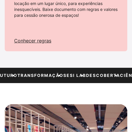
locação em um lugar único, para experiências
inesquecíveis. Baixe documento com regras e valores
para cessão onerosa de espaços!
Conhecer regras
TURO
TRANSFORMAÇÃO
SESI LAB
DESCOBERTA
CIÊNCI