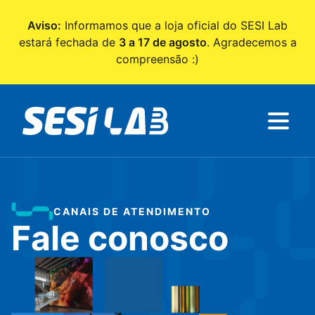
Pular para o Conteúdo principal
Aviso:
Informamos que a loja oficial do SESI Lab
estará fechada de
3 a 17 de agosto
. Agradecemos a
compreensão :)
CANAIS DE ATENDIMENTO
Fale conosco