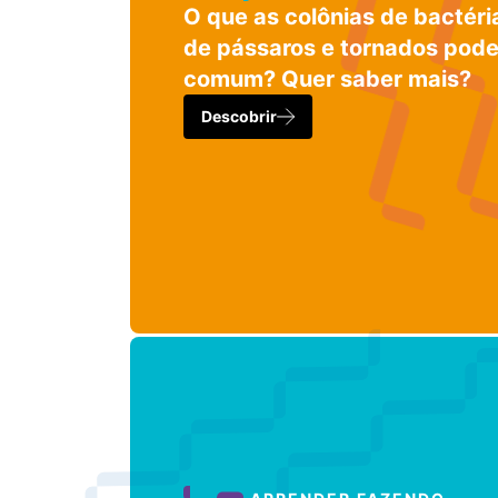
O que as colônias de bactéri
de pássaros e tornados pod
comum? Quer saber mais?
Descobrir