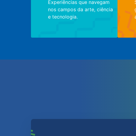
Experiências que navegam
nos campos da arte, ciência
e tecnologia.