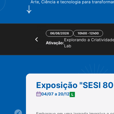
Arte, Ciência e tecnologia para transforma
06/08/2026
10h00 -12h00
Explorando a Criatividad
Ativação:
Lab
Exposição "SESI 80
04/07 a 20/12
Embarque em uma jornada imersiva e se