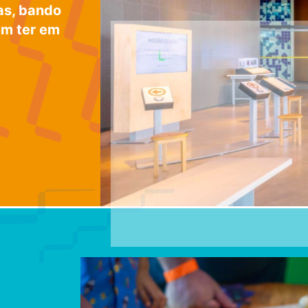
as, bando
em ter em