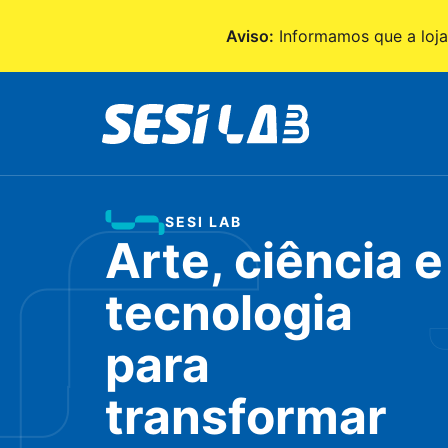
Pular para o Conteúdo principal
Aviso:
Informamos que a loja
SESI LAB
Arte, ciência e
tecnologia
para
transformar