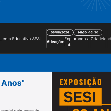
r
06/08/2026
14h30 -16h30
e, com Educativo SESI
Explorando a Criativida
Ativação:
Lab
 Anos"
nsorial pelo passado,