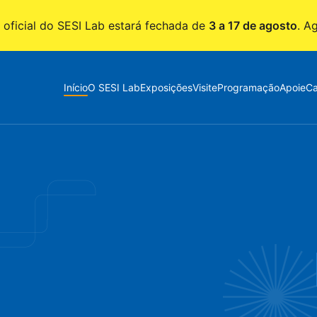
 oficial do SESI Lab estará fechada de
3 a 17 de agosto
. A
Início
O SESI Lab
Exposições
Visite
Programação
Apoie
Ca